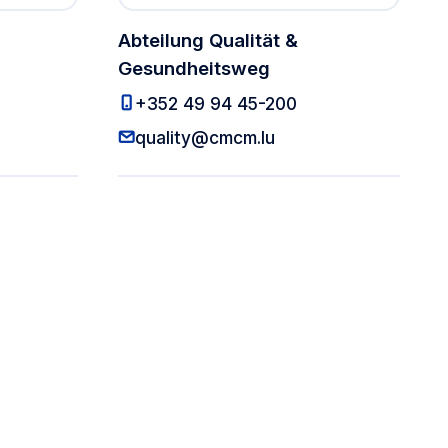
Abteilung Qualität &
Gesundheitsweg
kassoabteilung
Abteilung Qualit
+352 49 94 45-200
Inkassoabteilung
Abteilung Qualität 
quality@cmcm.lu