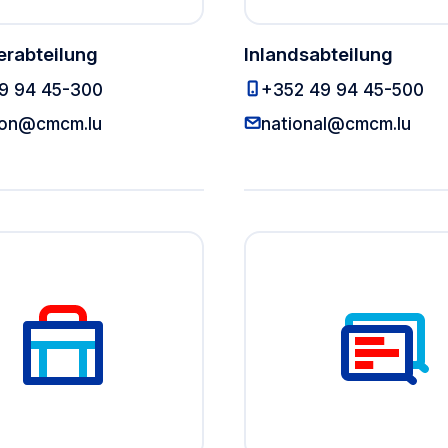
erabteilung
Inlandsabteilung
Mitgliederabteilung
In
9 94 45-300
+352 49 94 45-500
Mitgliederabteilung
Inla
tion@cmcm.lu
national@cmcm.lu