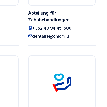
Abteilung für
Zahnbehandlungen
landsabteilung
Abteilung für Za
+352 49 94 45-600
ndsabteilung
Abteilung für Zah
dentaire@cmcm.lu