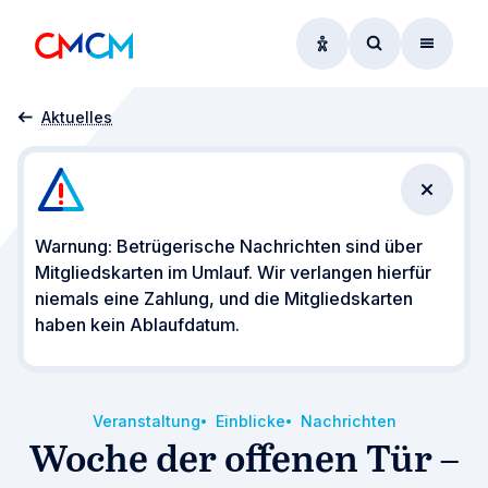
Optionen zur Barrier
Zum Suchform
Menü
Startseite
Insights
Woche der offenen Tür – 70 Jahre CMCM
Aktuelles
Benachr
Warnung: Betrügerische Nachrichten sind über
Mitgliedskarten im Umlauf. Wir verlangen hierfür
niemals eine Zahlung, und die Mitgliedskarten
haben kein Ablaufdatum.
Veranstaltung
Einblicke
Nachrichten
Woche der offenen Tür –