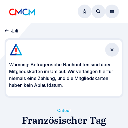
Optionen zur Barrier
Zum Suchform
Menü
Startseite
Veranstaltungen
CMCM on Tour
Französischer Tag (Braderie in Esch)
Juli
Benachr
Warnung: Betrügerische Nachrichten sind über
Mitgliedskarten im Umlauf. Wir verlangen hierfür
niemals eine Zahlung, und die Mitgliedskarten
haben kein Ablaufdatum.
Ontour
Französischer Tag