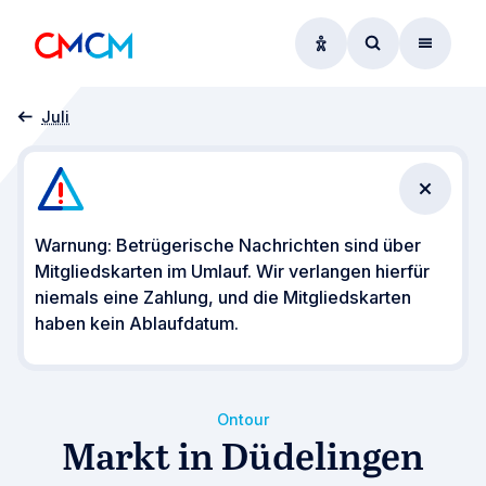
Optionen zur Barrier
Zum Suchform
Menü
Startseite
Veranstaltungen
CMCM on Tour
Markt in Düdelingen
Juli
Benachr
Warnung: Betrügerische Nachrichten sind über
Mitgliedskarten im Umlauf. Wir verlangen hierfür
niemals eine Zahlung, und die Mitgliedskarten
haben kein Ablaufdatum.
Ontour
Markt in Düdelingen