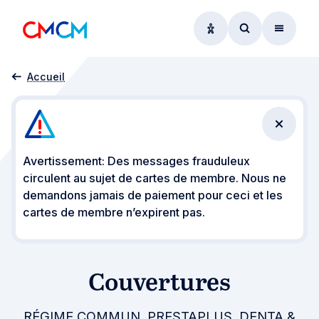
Options d'accessibil
Accéder au f
Menu
Couverture
Accueil
Fermer 
Avertissement: Des messages frauduleux
circulent au sujet de cartes de membre. Nous ne
demandons jamais de paiement pour ceci et les
cartes de membre n’expirent pas.
Couvertures
RÉGIME COMMUN, PRESTAPLUS, DENTA &