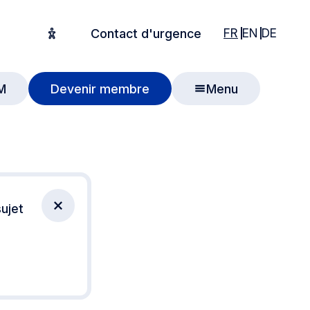
English
English
Deuts
FR
EN
DE
Contact d'urgence
Options d'accessibilité
M
Devenir membre
Menu
 recherche
ujet
Fermer la notification