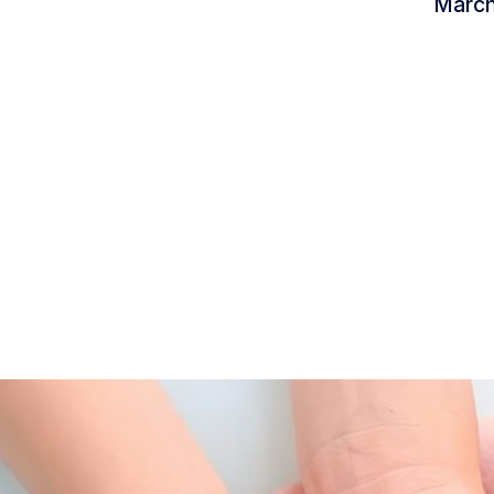
March
ch