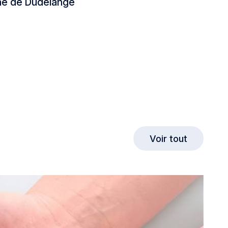
é de Dudelange
Marché de Dudelange
Voir tout