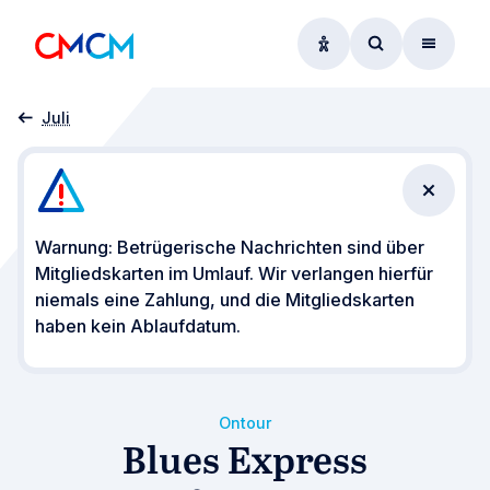
Optionen zur Barrier
Zum Suchform
Menü
Startseite
Veranstaltungen
CMCM on Tour
Blues Express Differdingen
Juli
Benachr
Warnung: Betrügerische Nachrichten sind über
Mitgliedskarten im Umlauf. Wir verlangen hierfür
niemals eine Zahlung, und die Mitgliedskarten
haben kein Ablaufdatum.
Ontour
Blues Express