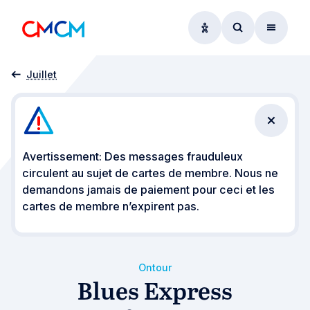
Options d'accessibil
Accéder au f
Menu
Accueil
Évènements
CMCM on Tour
Blues Express Differdange
Juillet
Fermer 
Avertissement: Des messages frauduleux
circulent au sujet de cartes de membre. Nous ne
demandons jamais de paiement pour ceci et les
cartes de membre n’expirent pas.
Ontour
Blues Express