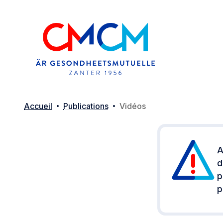
Accueil
Publications
Vidéos
A
d
p
p