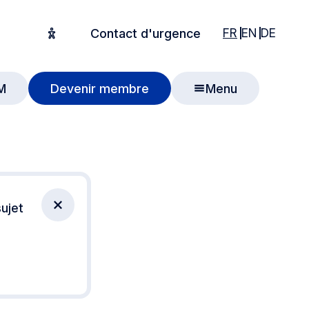
English
English
Deuts
FR
EN
DE
Contact d'urgence
Options d'accessibilité
M
Devenir membre
Menu
 recherche
ujet
Fermer la notification