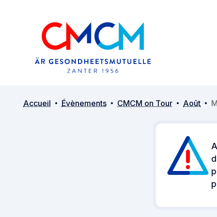
Accueil
Évènements
CMCM on Tour
Août
M
A
d
p
p