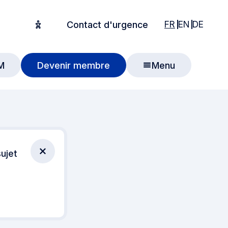
English
English
Deuts
FR
EN
DE
Contact d'urgence
Options d'accessibilité
M
Devenir membre
Menu
 recherche
ujet
Fermer la notification