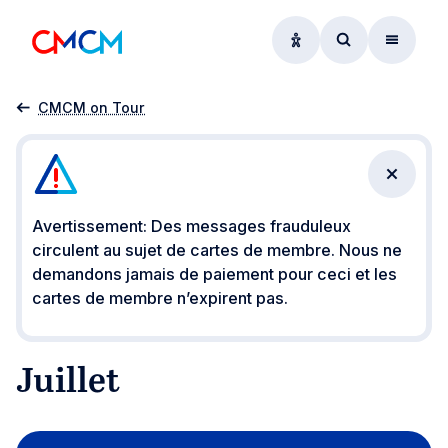
Options d'accessibil
Accéder au f
Menu
Accueil
Évènements
Juillet
CMCM on Tour
Fermer 
Avertissement: Des messages frauduleux
circulent au sujet de cartes de membre. Nous ne
demandons jamais de paiement pour ceci et les
cartes de membre n’expirent pas.
Juillet