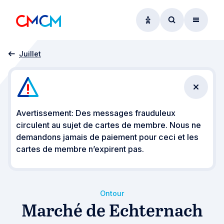
Options d'accessibil
Accéder au f
Menu
Accueil
Évènements
CMCM on Tour
Marché de Echternach
Juillet
Fermer 
Avertissement: Des messages frauduleux
circulent au sujet de cartes de membre. Nous ne
demandons jamais de paiement pour ceci et les
cartes de membre n’expirent pas.
Ontour
Marché de Echternach