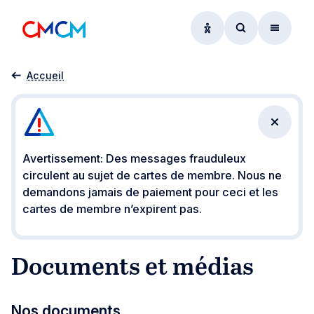
Options d'accessibil
Accéder au f
Menu
Publications
Accueil
Fermer 
Avertissement: Des messages frauduleux
circulent au sujet de cartes de membre. Nous ne
demandons jamais de paiement pour ceci et les
cartes de membre n’expirent pas.
Documents et médias
Nos documents