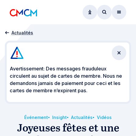
Options d'accessibil
Accéder au f
Menu
Accueil
Insights
Joyeuses fêtes et une bonne année
Actualités
Fermer 
Avertissement: Des messages frauduleux
circulent au sujet de cartes de membre. Nous ne
demandons jamais de paiement pour ceci et les
cartes de membre n’expirent pas.
Événement
Insight
Actualités
Vidéos
Joyeuses fêtes et une