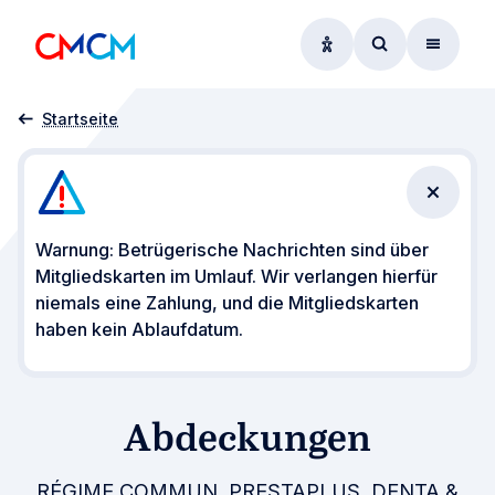
Optionen zur Barrier
Zum Suchform
Menü
Abdeckung
Startseite
Benachr
Warnung: Betrügerische Nachrichten sind über
Mitgliedskarten im Umlauf. Wir verlangen hierfür
niemals eine Zahlung, und die Mitgliedskarten
haben kein Ablaufdatum.
Abdeckungen
RÉGIME COMMUN, PRESTAPLUS, DENTA &