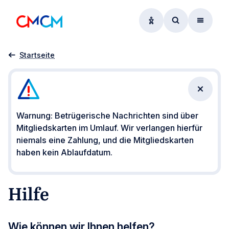
Optionen zur Barrier
Zum Suchform
Menü
Hilfe
Startseite
Benachr
Warnung: Betrügerische Nachrichten sind über
Mitgliedskarten im Umlauf. Wir verlangen hierfür
niemals eine Zahlung, und die Mitgliedskarten
haben kein Ablaufdatum.
Hilfe
Wie können wir Ihnen helfen?