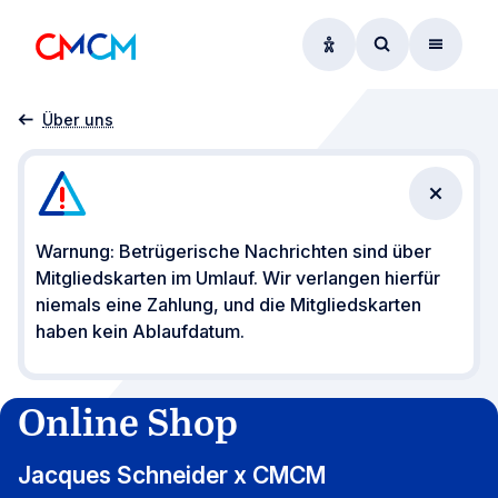
Optionen zur Barrier
Zum Suchform
Menü
Startseite
Online Shop
Über uns
Benachr
Warnung: Betrügerische Nachrichten sind über
Mitgliedskarten im Umlauf. Wir verlangen hierfür
niemals eine Zahlung, und die Mitgliedskarten
haben kein Ablaufdatum.
Online Shop
Jacques Schneider x CMCM