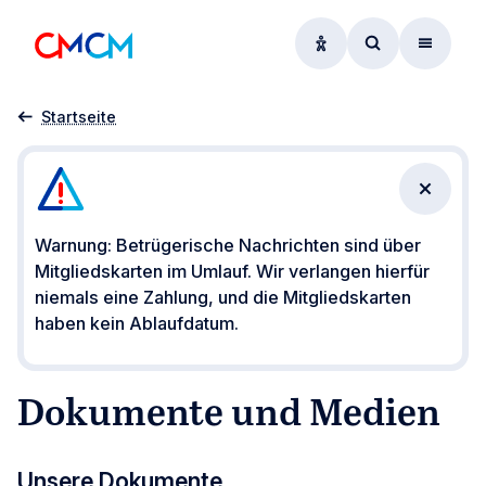
Optionen zur Barrier
Zum Suchform
Menü
Publikationen
Startseite
Benachr
Warnung: Betrügerische Nachrichten sind über
Mitgliedskarten im Umlauf. Wir verlangen hierfür
niemals eine Zahlung, und die Mitgliedskarten
haben kein Ablaufdatum.
Dokumente und Medien
Unsere Dokumente