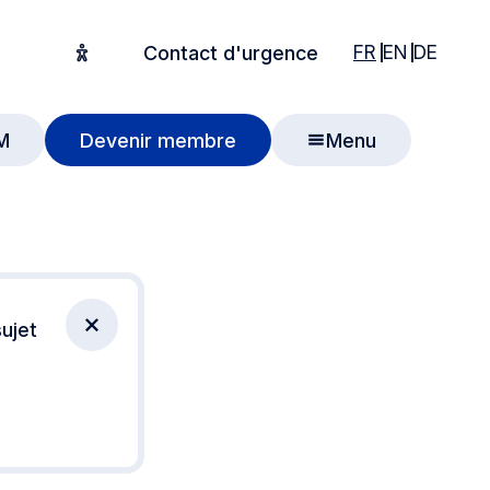
English
English
Deuts
FR
EN
DE
Contact d'urgence
Options d'accessibilité
M
Devenir membre
Menu
 recherche
ujet
Fermer la notification