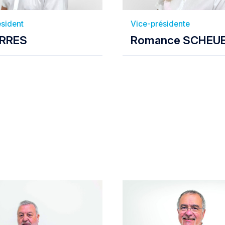
ésident
Vice-présidente
IRRES
Romance SCHEU