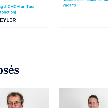
vacant)
ng & CMCM on Tour
-fonction)
SEYLER
osés