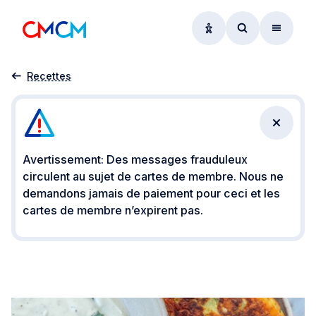
Options d'accessibil
Accéder au f
Menu
Accueil
Insights
Gesond bleiwen
Galettes de courgettes
Recettes
Fermer 
Avertissement: Des messages frauduleux
circulent au sujet de cartes de membre. Nous ne
demandons jamais de paiement pour ceci et les
cartes de membre n’expirent pas.