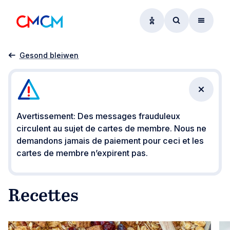
Options d'accessibil
Accéder au f
Menu
Accueil
Insights
Recettes
Gesond bleiwen
Fermer 
Avertissement: Des messages frauduleux
circulent au sujet de cartes de membre. Nous ne
demandons jamais de paiement pour ceci et les
cartes de membre n’expirent pas.
Recettes